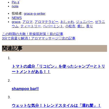
Pin it
note
投稿者:
grace-g-writer
NEWS
grace
,
アロマ
,
アロマテラピー
,
おしゃれ
,
ジュニパー
,
ゼラニ
ウム
,
ティートリー
,
ペパーミント
,
小松市
,
癒し
,
香り
この時期の大敵！乾燥肌対策！
前の記事
3分で肩凝り解消！アロママッサージ♡
次の記事
関連記事
トマトの成分「リコピン」を使ったシャンプーとトリ
ートメントがある！！
shampoo bar!!
ウェットな気分！トレンドスタイルは「濡れ髪」！