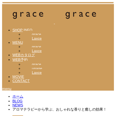
SHOP INFO
grace
Laxce
MENU
grace
Laxce
WEBカタログ
WEB予約
grace
unage
Laxce
MOVIE
CONTACT
menu
ホーム
BLOG
NEWS
アロマテラピーから学ぶ、おしゃれな香りと癒しの効果！