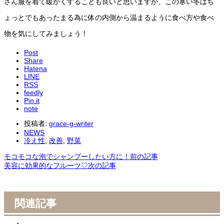
さん服を着て暖かくすることも良いと思いますが、この寒い冬はち
ょっとでもあったまる為に体の内側から温まるように食べ方や食べ
物を気にしてみましょう！
Post
Share
Hatena
LINE
RSS
feedly
Pin it
note
投稿者:
grace-g-writer
NEWS
冷え性
,
改善
,
野菜
モコモコな泡でシャンプーしたい方に！
前の記事
美容に効果的なフルーツ♡
次の記事
関連記事