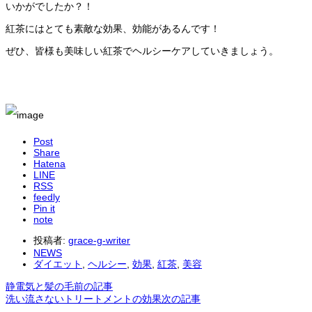
いかがでしたか？！
紅茶にはとても素敵な効果、効能があるんです！
ぜひ、皆様も美味しい紅茶でヘルシーケアしていきましょう。
Post
Share
Hatena
LINE
RSS
feedly
Pin it
note
投稿者:
grace-g-writer
NEWS
ダイエット
,
ヘルシー
,
効果
,
紅茶
,
美容
静電気と髪の毛
前の記事
洗い流さないトリートメントの効果
次の記事