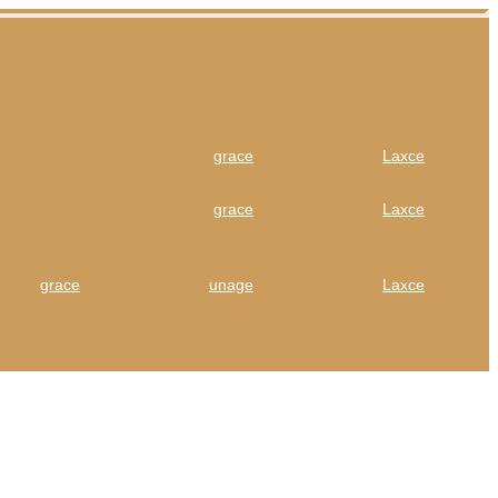
grace
Laxce
grace
Laxce
grace
unage
Laxce