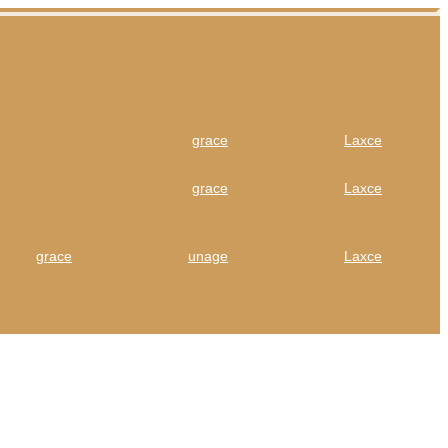
grace
Laxce
grace
Laxce
grace
unage
Laxce