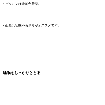
・ビタミンは緑黄色野菜。
・亜鉛は牡蠣やあさりがオススメです。
睡眠をしっかりととる