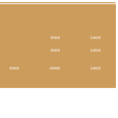
grace
Laxce
grace
Laxce
grace
unage
Laxce