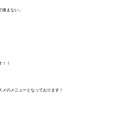
で痛まない」
す！！
スメのメニューとなっております！