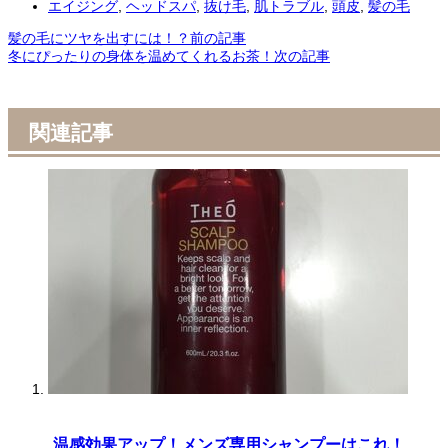
エイジング
,
ヘッドスパ
,
抜け毛
,
肌トラブル
,
頭皮
,
髪の毛
髪の毛にツヤを出すには！？
前の記事
冬にぴったりの身体を温めてくれるお茶！
次の記事
関連記事
温感効果アップ！メンズ専用シャンプーはこれ！