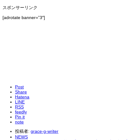
スポンサーリンク
[adrotate banner=”3″]
Post
Share
Hatena
LINE
RSS
feedly
Pin it
note
投稿者:
grace-g-writer
NEWS