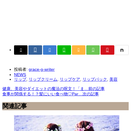
投稿者:
grace-g-writer
NEWS
リップ
,
リップクリーム
,
リップケア
,
リップパック
,
美容
健康、美容やダイエットの魔法の呪文！「ま…
前の記事
食事が関係する！？髪にいい食べ物♡Par…
次の記事
関連記事