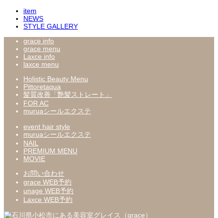
item
NEWS
STYLE GALLERY
grace info
grace menu
Laxce info
laxce menu
Holistic Beauty Menu
Pittoretaqua
髪質改善「艶髪ストレート」
FOR AC
muruaシールエクステ
event hair style
muruaシールエクステ
NAIL
PREMIUM MENU
MOVIE
お問い合わせ
grace WEB予約
unage WEB予約
Laxce WEB予約