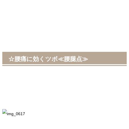
☆腰痛に効くツボ≪腰腿点≫