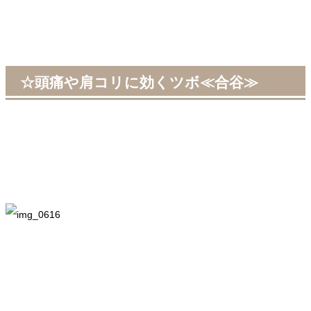
☆頭痛や肩コリに効くツボ≪合谷≫