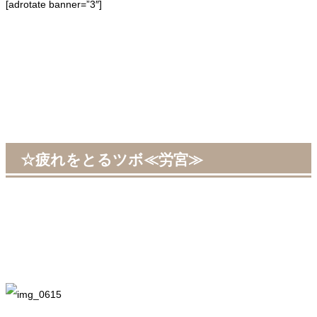
[adrotate banner=”3″]
☆疲れをとるツボ≪労宮≫