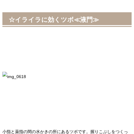
☆イライラに効くツボ≪液門≫
小指と薬指の間の水かきの所にあるツボです。握りこぶしをつくっ