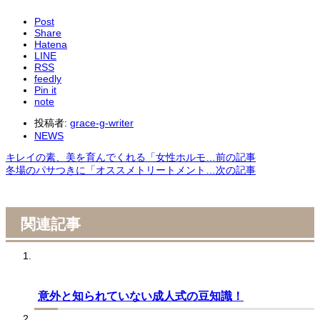
Post
Share
Hatena
LINE
RSS
feedly
Pin it
note
投稿者:
grace-g-writer
NEWS
キレイの素、美を育んでくれる「女性ホルモ…
前の記事
冬場のパサつきに「オススメトリートメント…
次の記事
関連記事
意外と知られていない成人式の豆知識！