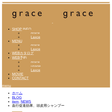
SHOP INFO
grace
Laxce
MENU
grace
Laxce
WEBカタログ
WEB予約
grace
unage
Laxce
MOVIE
CONTACT
menu
ホーム
BLOG
item
,
NEWS
血行促進効果、頭皮用シャンプー