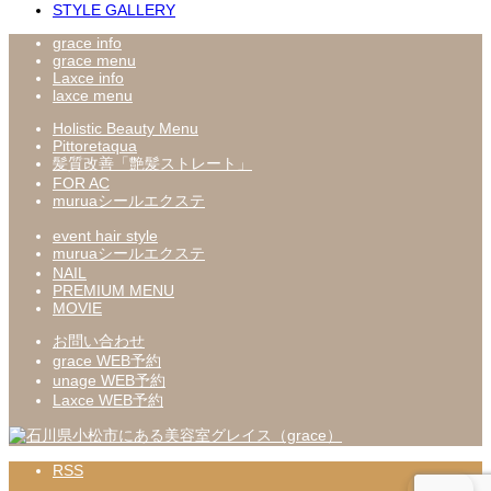
STYLE GALLERY
grace info
grace menu
Laxce info
laxce menu
Holistic Beauty Menu
Pittoretaqua
髪質改善「艶髪ストレート」
FOR AC
muruaシールエクステ
event hair style
muruaシールエクステ
NAIL
PREMIUM MENU
MOVIE
お問い合わせ
grace WEB予約
unage WEB予約
Laxce WEB予約
RSS