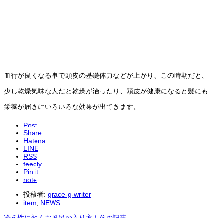
血行が良くなる事で頭皮の基礎体力などが上がり、この時期だと、
少し乾燥気味な人だと乾燥が治ったり、頭皮が健康になると髪にも
栄養が届きにいろいろな効果が出てきます。
Post
Share
Hatena
LINE
RSS
feedly
Pin it
note
投稿者:
grace-g-writer
item
,
NEWS
冷え性に効くお風呂の入り方！
前の記事