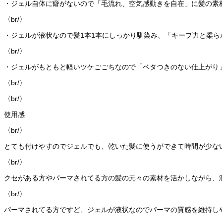
・ジェル自体に癖がないので「毛流れ、空気感動きを自在」に髪の素
〈br/〉
・ジェルが液状なので髪1本1本にしっかり馴染み、「キープ力と柔ら
〈br/〉
・ジェルがもともと軽いツケごごちなので「ベタつきのない仕上がり
〈br/〉
〈br/〉
使用感
〈br/〉
とても付けやすのでジェルでも、乾いた髪に使うができて時間が少な
〈br/〉
クセがある方やパーマされてる方の髪の元々の素材を活かしながら、
〈br/〉
パーマされてる方ですど、ジェルが液状なのでパーマの質感を維持し