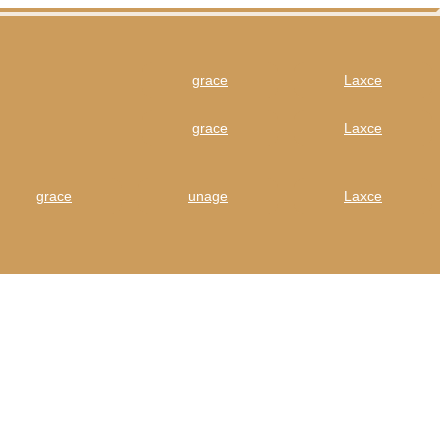
grace
Laxce
grace
Laxce
grace
unage
Laxce