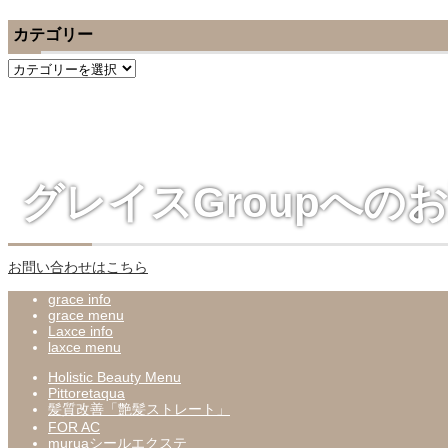
カテゴリー
カ
テ
ゴ
リ
ー
グレイスGroupへの
お問い合わせはこちら
grace info
grace menu
Laxce info
laxce menu
Holistic Beauty Menu
Pittoretaqua
髪質改善「艶髪ストレート」
FOR AC
muruaシールエクステ