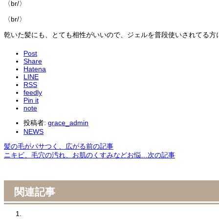
〈br/〉
〈br/〉
乾いた髪にも、とても相性がいいので、ジェルを普段使いされてる方
Post
Share
Hatena
LINE
RSS
feedly
Pin it
note
投稿者:
grace_admin
NEWS
髪の毛がパサつく、広がる
前の記事
ニキビ、毛穴の汚れ、お肌のくすみなどお悩…
次の記事
関連記事