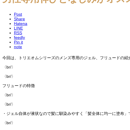
Post
Share
Hatena
LINE
RSS
feedly
Pin it
note
今回は、トリエオムシリーズのメンズ専用のジェル、フリュードの紹
〈br/〉
〈br/〉
フリュードの特徴
〈br/〉
〈br/〉
・ジェル自体が液状なので髪に馴染みやすく「髪全体に均一に塗布」
〈br/〉