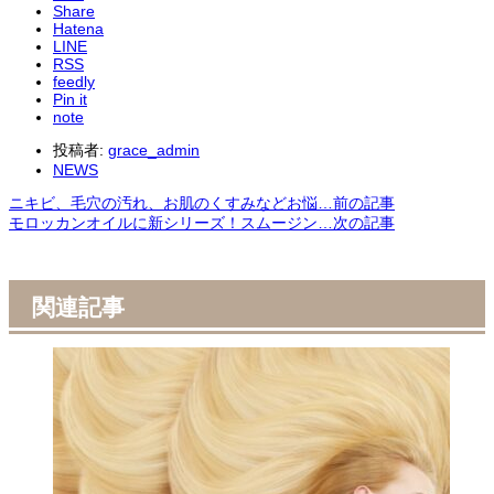
Share
Hatena
LINE
RSS
feedly
Pin it
note
投稿者:
grace_admin
NEWS
ニキビ、毛穴の汚れ、お肌のくすみなどお悩…
前の記事
モロッカンオイルに新シリーズ！スムージン…
次の記事
関連記事