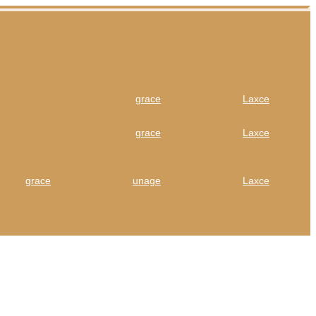
grace
Laxce
grace
Laxce
grace
unage
Laxce