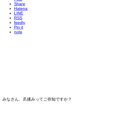
Share
Hatena
LINE
RSS
feedly
Pin it
note
みなさん、爪揉みってご存知ですか？