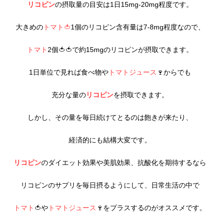
リコピン
の摂取量の目安は1日15mg-20mg程度です。
大きめの
トマト🍅
1個のリコピン含有量は7-8mg程度なので、
トマト
2個🍅🍅で約15mgのリコピンが摂取できます。
1日単位で見れば食べ物や
トマトジュース
🍷からでも
充分な量の
リコピン
を摂取できます。
しかし、その量を毎日続けてとるのは飽きが来たり、
経済的にも結構大変です。
リコピン
のダイエット効果や美肌効果、抗酸化を期待するなら
リコピンのサプリを毎日摂るようにして、日常生活の中で
トマト
🍅や
トマトジュース
🍷をプラスするのがオススメです。