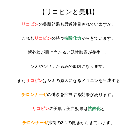
【リコピンと美肌】
リコピン
の美肌効果も最近注目されていますが、
これも
リコピン
の持つ
抗酸化力
からきています。
紫外線が肌に当たると活性酸素が発生し、
シミやシワ，たるみの原因になります。
また
リコピン
はシミの原因になるメラニンを生成する
チロシナーゼ
の働きを抑制する効果があります。
リコピン
の美肌，美白効果は
抗酸化
と
チロシナーゼ
抑制の2つの働きからきています。