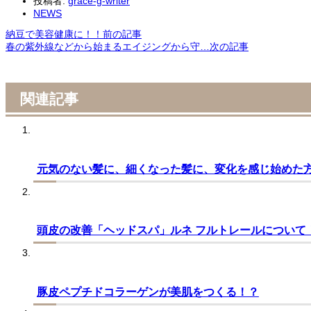
投稿者:
grace-g-writer
NEWS
納豆で美容健康に！！
前の記事
春の紫外線などから始まるエイジングから守…
次の記事
関連記事
元気のない髪に、細くなった髪に、変化を感じ始めた
頭皮の改善「ヘッドスパ」ルネ フルトレールについて
豚皮ペプチドコラーゲンが美肌をつくる！？