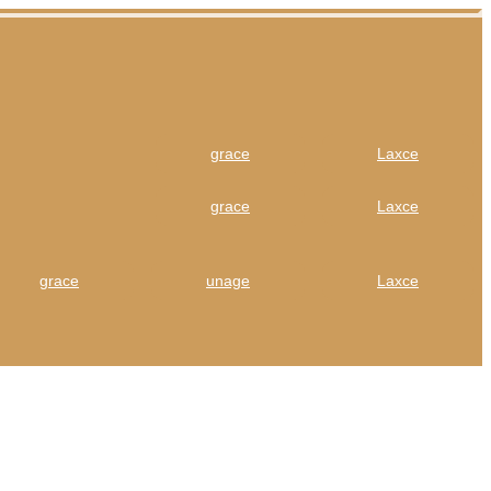
grace
Laxce
grace
Laxce
grace
unage
Laxce