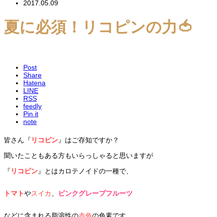
2017.05.09
夏に必須！リコピンの力🍅
Post
Share
Hatena
LINE
RSS
feedly
Pin it
note
皆さん『
リコピン
』はご存知ですか？
聞いたこともある方もいらっしゃると思いますが
『
リコピン
』とはカロテノイドの一種で、
トマト
や
スイカ
、
ピンクグレープフルーツ
などに含まれる脂溶性の
赤色
の色素です。