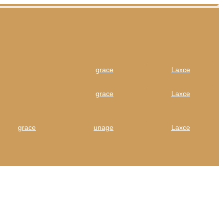
grace
Laxce
grace
Laxce
grace
unage
Laxce