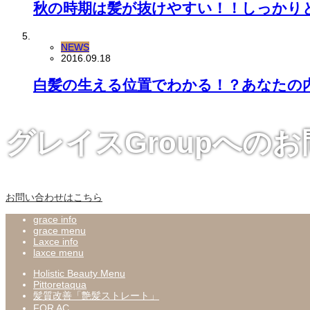
秋の時期は髪が抜けやすい！！しっかり
NEWS
2016.09.18
白髪の生える位置でわかる！？あなたの
グレイスGroupへの
お問い合わせはこちら
grace info
grace menu
Laxce info
laxce menu
Holistic Beauty Menu
Pittoretaqua
髪質改善「艶髪ストレート」
FOR AC