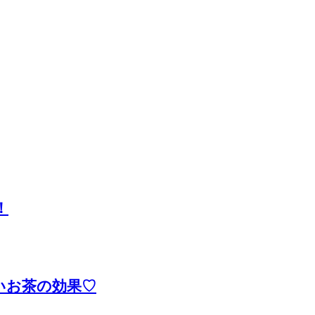
！
いお茶の効果♡