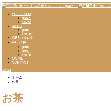
SHOP INFO
grace
Laxce
MENU
grace
Laxce
WEBカタログ
WEB予約
grace
unage
Laxce
MOVIE
CONTACT
menu
ホーム
お茶
お茶