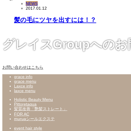
NEWS
2017.01.12
髪の毛にツヤを出すには！？
グレイスGroupへの
お問い合わせはこちら
grace info
grace menu
Laxce info
laxce menu
Holistic Beauty Menu
Pittoretaqua
髪質改善「艶髪ストレート」
FOR AC
muruaシールエクステ
event hair style