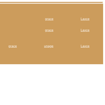
grace
Laxce
grace
Laxce
grace
unage
Laxce