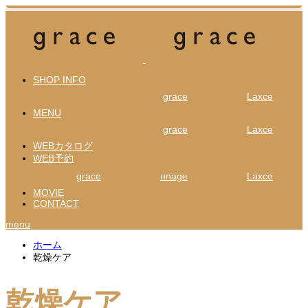
SHOP INFO
grace
Laxce
MENU
grace
Laxce
WEBカタログ
WEB予約
grace
unage
Laxce
MOVIE
CONTACT
menu
ホーム
乾燥ケア
乾燥ケア