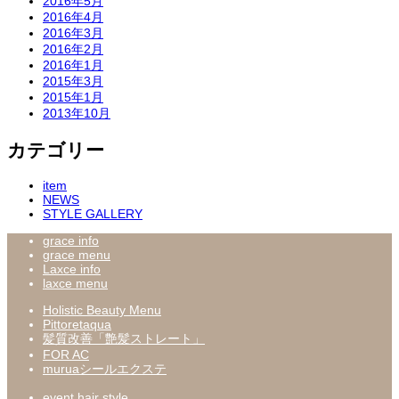
2016年5月
2016年4月
2016年3月
2016年2月
2016年1月
2015年3月
2015年1月
2013年10月
カテゴリー
item
NEWS
STYLE GALLERY
grace info
grace menu
Laxce info
laxce menu
Holistic Beauty Menu
Pittoretaqua
髪質改善「艶髪ストレート」
FOR AC
muruaシールエクステ
event hair style