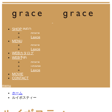
SHOP INFO
grace
Laxce
MENU
grace
Laxce
WEBカタログ
WEB予約
grace
unage
Laxce
MOVIE
CONTACT
menu
ホーム
ルイボスティー