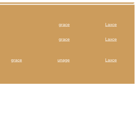
grace
Laxce
grace
Laxce
grace
unage
Laxce