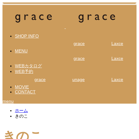
SHOP INFO
grace
Laxce
MENU
grace
Laxce
WEBカタログ
WEB予約
grace
unage
Laxce
MOVIE
CONTACT
menu
ホーム
きのこ
きのこ