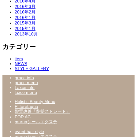
2016年4月
2016年3月
2016年2月
2016年1月
2015年3月
2015年1月
2013年10月
カテゴリー
item
NEWS
STYLE GALLERY
grace info
grace menu
Laxce info
laxce menu
Holistic Beauty Menu
Pittoretaqua
髪質改善「艶髪ストレート」
FOR AC
muruaシールエクステ
event hair style
muruaシールエクステ