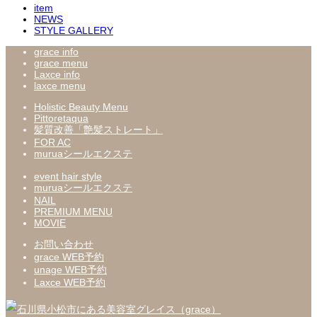
item
NEWS
STYLE GALLERY
grace info
grace menu
Laxce info
laxce menu
Holistic Beauty Menu
Pittoretaqua
髪質改善「艶髪ストレート」
FOR AC
muruaシールエクステ
event hair style
muruaシールエクステ
NAIL
PREMIUM MENU
MOVIE
お問い合わせ
grace WEB予約
unage WEB予約
Laxce WEB予約