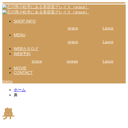
SHOP INFO
grace
Laxce
MENU
grace
Laxce
WEBカタログ
WEB予約
grace
unage
Laxce
MOVIE
CONTACT
menu
ホーム
鼻
鼻