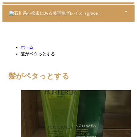
m
ホーム
髪がペタっとする
髪がペタっとする