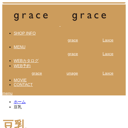
SHOP INFO
grace
Laxce
MENU
grace
Laxce
WEBカタログ
WEB予約
grace
unage
Laxce
MOVIE
CONTACT
menu
ホーム
豆乳
豆乳