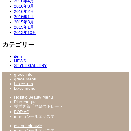
2016年4月
2016年3月
2016年2月
2016年1月
2015年3月
2015年1月
2013年10月
カテゴリー
item
NEWS
STYLE GALLERY
grace info
grace menu
Laxce info
laxce menu
Holistic Beauty Menu
Pittoretaqua
髪質改善「艶髪ストレート」
FOR AC
muruaシールエクステ
event hair style
muruaシールエクステ