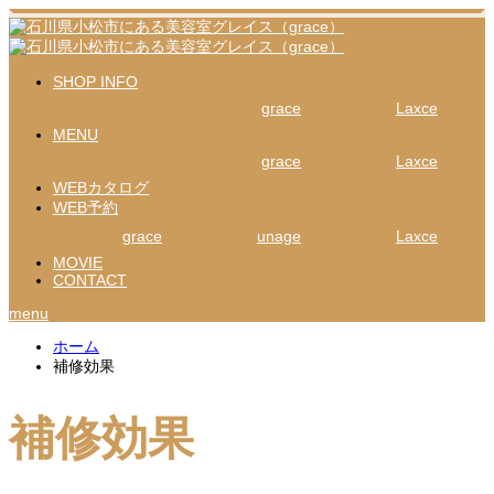
SHOP INFO
grace
Laxce
MENU
grace
Laxce
WEBカタログ
WEB予約
grace
unage
Laxce
MOVIE
CONTACT
menu
ホーム
補修効果
補修効果