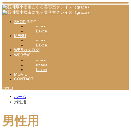
SHOP INFO
grace
Laxce
MENU
grace
Laxce
WEBカタログ
WEB予約
grace
unage
Laxce
MOVIE
CONTACT
menu
ホーム
男性用
男性用