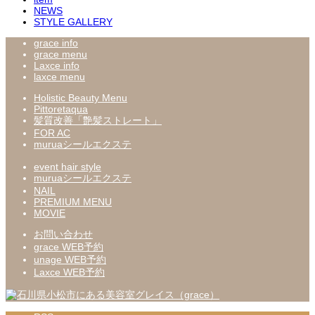
NEWS
STYLE GALLERY
grace info
grace menu
Laxce info
laxce menu
Holistic Beauty Menu
Pittoretaqua
髪質改善「艶髪ストレート」
FOR AC
muruaシールエクステ
event hair style
muruaシールエクステ
NAIL
PREMIUM MENU
MOVIE
お問い合わせ
grace WEB予約
unage WEB予約
Laxce WEB予約