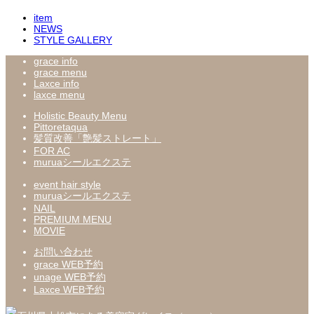
item
NEWS
STYLE GALLERY
grace info
grace menu
Laxce info
laxce menu
Holistic Beauty Menu
Pittoretaqua
髪質改善「艶髪ストレート」
FOR AC
muruaシールエクステ
event hair style
muruaシールエクステ
NAIL
PREMIUM MENU
MOVIE
お問い合わせ
grace WEB予約
unage WEB予約
Laxce WEB予約