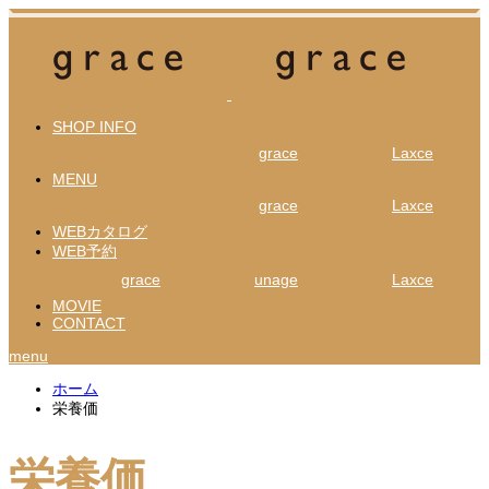
SHOP INFO
grace
Laxce
MENU
grace
Laxce
WEBカタログ
WEB予約
grace
unage
Laxce
MOVIE
CONTACT
menu
ホーム
栄養価
栄養価