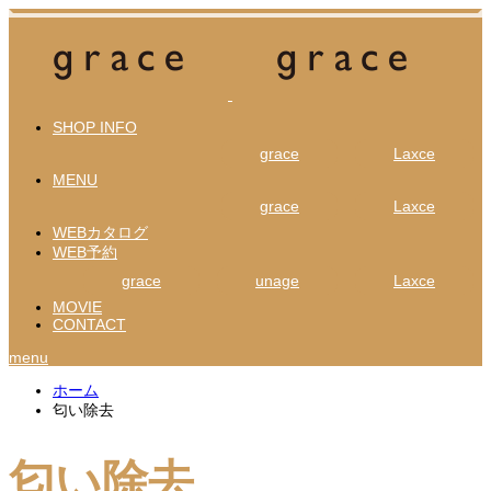
SHOP INFO
grace
Laxce
MENU
grace
Laxce
WEBカタログ
WEB予約
grace
unage
Laxce
MOVIE
CONTACT
menu
ホーム
匂い除去
匂い除去