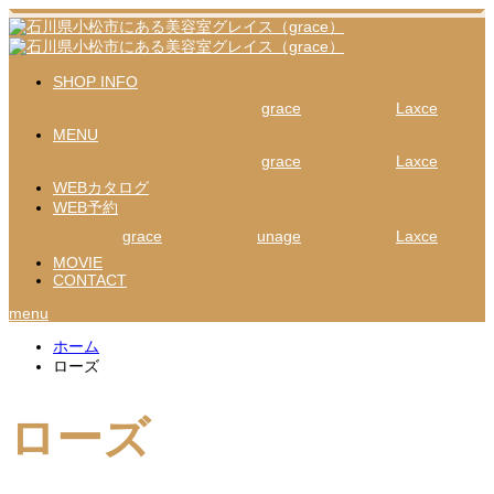
SHOP INFO
grace
Laxce
MENU
grace
Laxce
WEBカタログ
WEB予約
grace
unage
Laxce
MOVIE
CONTACT
menu
ホーム
ローズ
ローズ