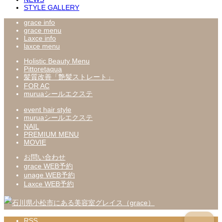
STYLE GALLERY
grace info
grace menu
Laxce info
laxce menu
Holistic Beauty Menu
Pittoretaqua
髪質改善「艶髪ストレート」
FOR AC
muruaシールエクステ
event hair style
muruaシールエクステ
NAIL
PREMIUM MENU
MOVIE
お問い合わせ
grace WEB予約
unage WEB予約
Laxce WEB予約
RSS