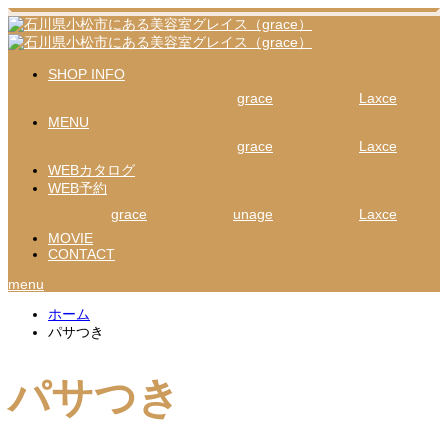
SHOP INFO
grace
Laxce
MENU
grace
Laxce
WEBカタログ
WEB予約
grace
unage
Laxce
MOVIE
CONTACT
menu
ホーム
パサつき
パサつき