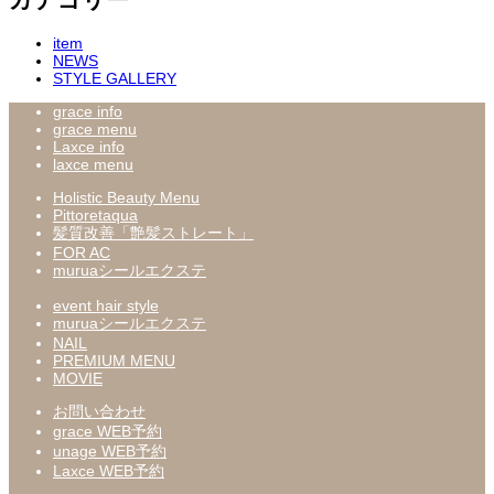
item
NEWS
STYLE GALLERY
grace info
grace menu
Laxce info
laxce menu
Holistic Beauty Menu
Pittoretaqua
髪質改善「艶髪ストレート」
FOR AC
muruaシールエクステ
event hair style
muruaシールエクステ
NAIL
PREMIUM MENU
MOVIE
お問い合わせ
grace WEB予約
unage WEB予約
Laxce WEB予約