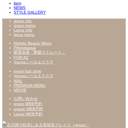
item
NEWS
STYLE GALLERY
grace info
grace menu
Laxce info
laxce menu
Holistic Beauty Menu
Pittoretaqua
髪質改善「艶髪ストレート」
FOR AC
muruaシールエクステ
event hair style
muruaシールエクステ
NAIL
PREMIUM MENU
MOVIE
お問い合わせ
grace WEB予約
unage WEB予約
Laxce WEB予約