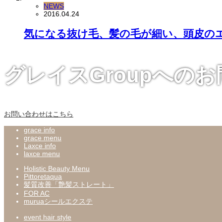
NEWS
2016.04.24
気になる抜け毛、髪の毛が細い、頭皮の
グレイスGroupへの
お問い合わせはこちら
grace info
grace menu
Laxce info
laxce menu
Holistic Beauty Menu
Pittoretaqua
髪質改善「艶髪ストレート」
FOR AC
muruaシールエクステ
event hair style