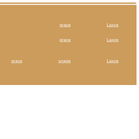
grace
Laxce
grace
Laxce
grace
unage
Laxce