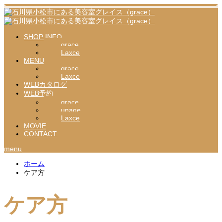
SHOP INFO
grace
Laxce
MENU
grace
Laxce
WEBカタログ
WEB予約
grace
unage
Laxce
MOVIE
CONTACT
menu
ホーム
ケア方
ケア方