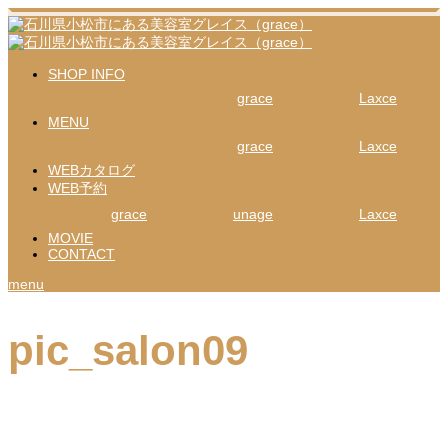
SHOP INFO
grace
Laxce
MENU
grace
Laxce
WEBカタログ
WEB予約
grace
unage
Laxce
MOVIE
CONTACT
menu
pic_salon09