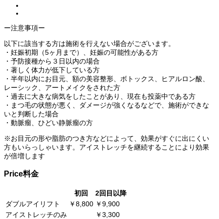
ー注意事項ー
以下に該当する⽅は施術を⾏えない場合がございます。
・妊娠初期（5ヶ⽉まで）、妊娠の可能性がある⽅
・予防接種から３⽇以内の場合
・著しく体⼒が低下している⽅
・半年以内にお⽬元、額の美容整形、ボトックス、ヒアルロン酸、
レーシック、アートメイクをされた⽅
・過去に⼤きな病気をしたことがあり、現在も投薬中である⽅
・まつ⽑の状態が悪く、ダメージが強くなるなどで、施術ができな
いと判断した場合
・動脈瘤、ひどい静脈瘤の⽅
※お⽬元の形や脂肪のつき⽅などによって、効果がすぐに出にくい
⽅もいらっしゃいます。アイストレッチを継続することにより効果
が倍増します
Price
料金
初回
2回目以降
ダブルアイリフト
￥8,800
￥9,900
アイストレッチのみ
￥3,300