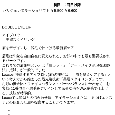
初回
2回目以降
パリジェンヌラッシュリフト
￥5,500
￥6,600
DOUBLE EYE LIFT
アイブロウ
「美眉スタイリング」
眉をデザインし、脱⽑で仕上げる最新眉ケア
眉⽑は印象を⾃由⾃在に変えられる、お顔の中でも最も重要視され
るパーツです。
これまでの眉施術といえば「眉カット」「アートメイク※現在医師
法に抵触」が⼀般的でした。
Laxceが提供するアイブロウ(眉)の施術は、「眉を整えケアする」と
いう考え⽅から始まった最先端技術「美眉スタイリング」です。
お顔の⻩⾦⽐・フェイスバランス・パーツバランスに合わせて「お
客様に1番似合う眉⽑をデザインして余分な⽑をWax脱⽑で仕上げ
る」技法が特徴的。
Laxceでは髪型との似合わせ眉、アイラッシュまたは、まつげエクス
テとの似合わせ眉を提案することができます。