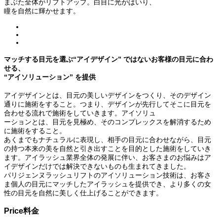
まぶた全体がリフトアップ。⽩⽬に光がはいり、
瞳を⾃然に輝かせます。
マッチする⽬元を選ぶ“アイデザイン” ではないお客様の⽬元に合わ
せる、
“アイソリューション” を提供
アイデザインとは、⽬元の美しいデザインをつくり、そのデザイン
通りに施術をすること。つまり、デザインが先⾏してそこに⽬元を
合わせる流れで施術をしていきます。アイソリュ
ーションとは、⽬元を⾒極め、そのコンプレックスを解消するため
に施術をすること。
あくまでもナチュラルに表現し、相⼿の⽬元に合わせながら、⽬元
の持つ本来の美を⾃然と引き出すことを⽬的とした施術をしていき
ます。アイラッシュ業界全体の発展に伴い、お客さまのお悩みはア
イデザインだけでは解決できないものも⽣まれてきました。
パリジェンヌラッシュリフトのアイソリューション技術は、お客さ
ま個⼈の⽬元にマッチしたアイラッシュを提供でき、より多くの⼥
性の⽬元を⾃然に美しく仕上げることができます。
Price
料金