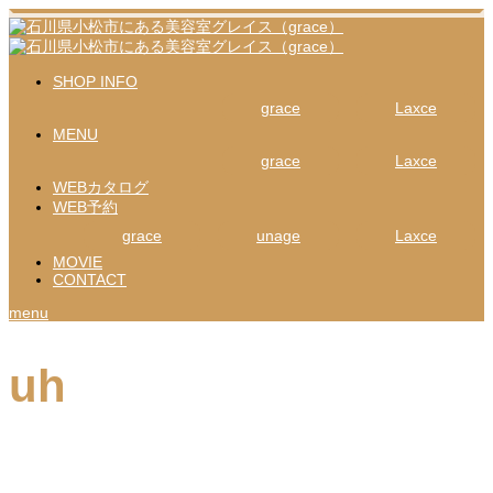
SHOP INFO
grace
Laxce
MENU
grace
Laxce
WEBカタログ
WEB予約
grace
unage
Laxce
MOVIE
CONTACT
menu
uh