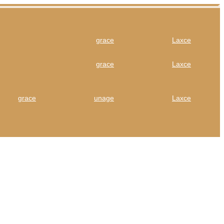
grace
Laxce
grace
Laxce
grace
unage
Laxce