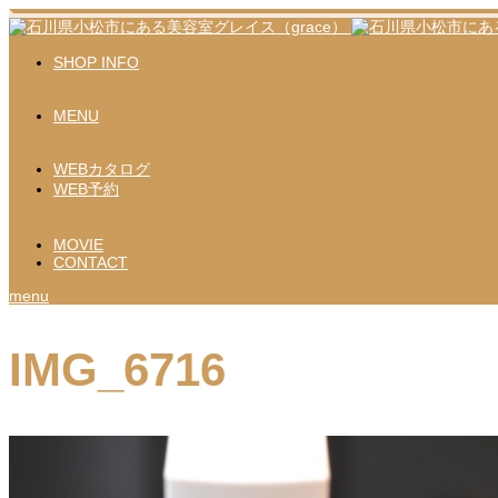
SHOP INFO
MENU
WEBカタログ
WEB予約
MOVIE
CONTACT
menu
IMG_6716