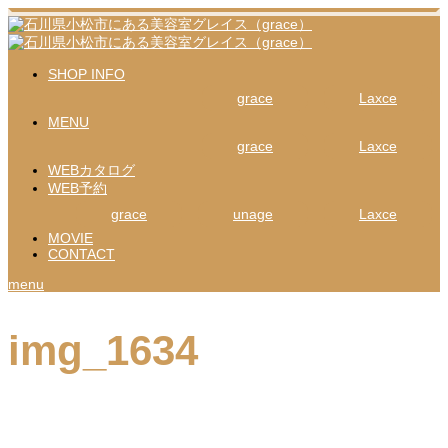
SHOP INFO
grace
Laxce
MENU
grace
Laxce
WEBカタログ
WEB予約
grace
unage
Laxce
MOVIE
CONTACT
menu
img_1634