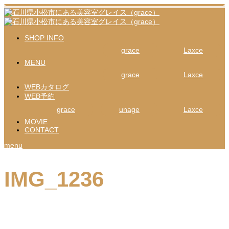
SHOP INFO
grace
Laxce
MENU
grace
Laxce
WEBカタログ
WEB予約
grace
unage
Laxce
MOVIE
CONTACT
menu
IMG_1236