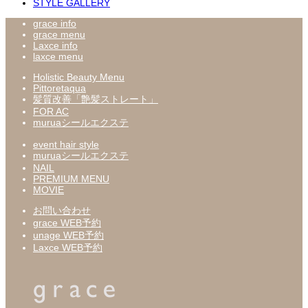
STYLE GALLERY
grace info
grace menu
Laxce info
laxce menu
Holistic Beauty Menu
Pittoretaqua
髪質改善「艶髪ストレート」
FOR AC
muruaシールエクステ
event hair style
muruaシールエクステ
NAIL
PREMIUM MENU
MOVIE
お問い合わせ
grace WEB予約
unage WEB予約
Laxce WEB予約