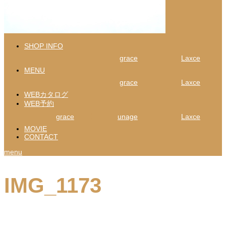
SHOP INFO
grace
Laxce
MENU
grace
Laxce
WEBカタログ
WEB予約
grace
unage
Laxce
MOVIE
CONTACT
menu
IMG_1173