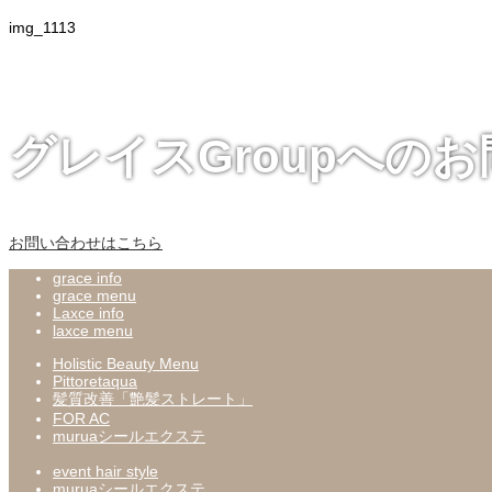
img_1113
グレイスGroupへの
お問い合わせはこちら
grace info
grace menu
Laxce info
laxce menu
Holistic Beauty Menu
Pittoretaqua
髪質改善「艶髪ストレート」
FOR AC
muruaシールエクステ
event hair style
muruaシールエクステ