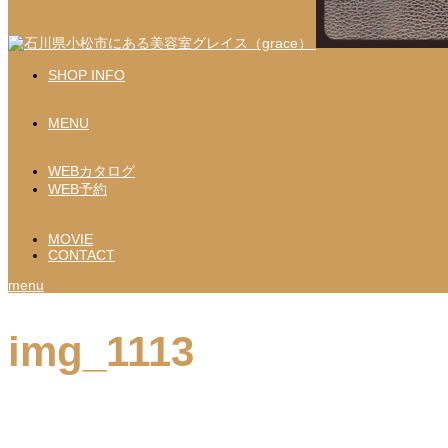
SHOP INFO
MENU
WEBカタログ
WEB予約
MOVIE
CONTACT
menu
img_1113