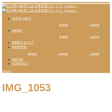
SHOP INFO
grace
Laxce
MENU
grace
Laxce
WEBカタログ
WEB予約
grace
unage
Laxce
MOVIE
CONTACT
menu
IMG_1053