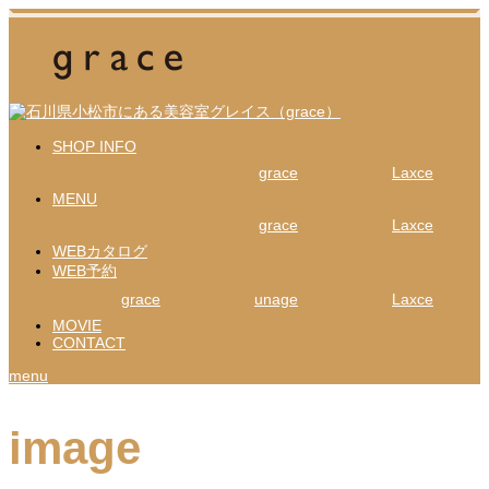
SHOP INFO
grace
Laxce
MENU
grace
Laxce
WEBカタログ
WEB予約
grace
unage
Laxce
MOVIE
CONTACT
menu
image