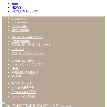
item
NEWS
STYLE GALLERY
grace info
grace menu
Laxce info
laxce menu
Holistic Beauty Menu
Pittoretaqua
髪質改善「艶髪ストレート」
FOR AC
muruaシールエクステ
event hair style
muruaシールエクステ
NAIL
PREMIUM MENU
MOVIE
お問い合わせ
grace WEB予約
unage WEB予約
Laxce WEB予約