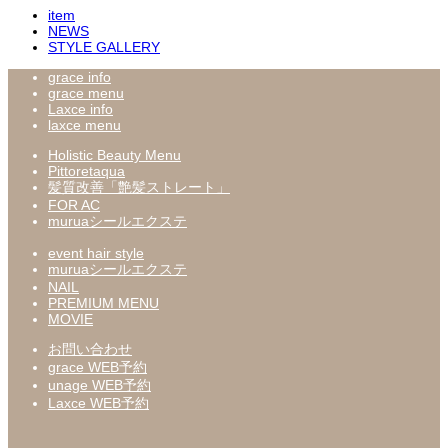
item
NEWS
STYLE GALLERY
grace info
grace menu
Laxce info
laxce menu
Holistic Beauty Menu
Pittoretaqua
髪質改善「艶髪ストレート」
FOR AC
muruaシールエクステ
event hair style
muruaシールエクステ
NAIL
PREMIUM MENU
MOVIE
お問い合わせ
grace WEB予約
unage WEB予約
Laxce WEB予約