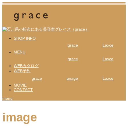
SHOP INFO
grace
Laxce
MENU
grace
Laxce
WEBカタログ
WEB予約
grace
unage
Laxce
MOVIE
CONTACT
menu
image