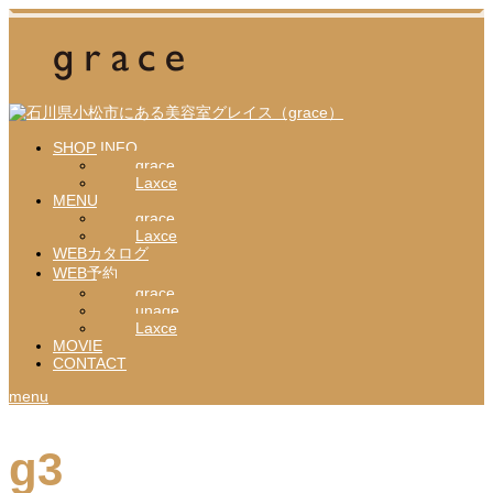
SHOP INFO
grace
Laxce
MENU
grace
Laxce
WEBカタログ
WEB予約
grace
unage
Laxce
MOVIE
CONTACT
menu
g3