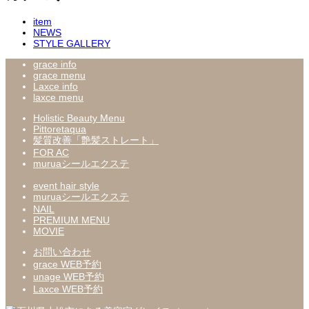
item
NEWS
STYLE GALLERY
grace info
grace menu
Laxce info
laxce menu
Holistic Beauty Menu
Pittoretaqua
髪質改善「艶髪ストレート」
FOR AC
muruaシールエクステ
event hair style
muruaシールエクステ
NAIL
PREMIUM MENU
MOVIE
お問い合わせ
grace WEB予約
unage WEB予約
Laxce WEB予約