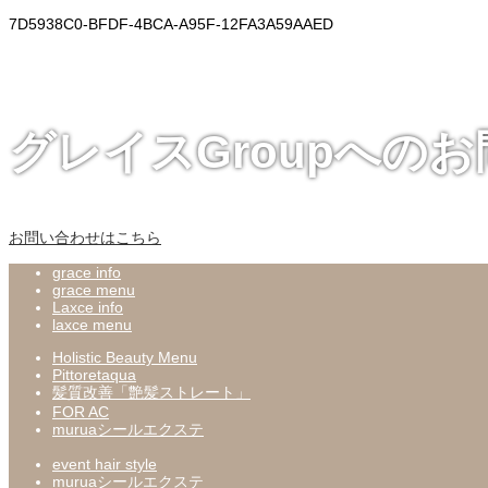
7D5938C0-BFDF-4BCA-A95F-12FA3A59AAED
グレイスGroupへの
お問い合わせはこちら
grace info
grace menu
Laxce info
laxce menu
Holistic Beauty Menu
Pittoretaqua
髪質改善「艶髪ストレート」
FOR AC
muruaシールエクステ
event hair style
muruaシールエクステ