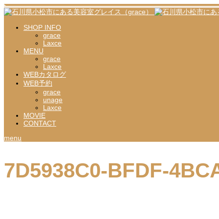
SHOP INFO
grace
Laxce
MENU
grace
Laxce
WEBカタログ
WEB予約
grace
unage
Laxce
MOVIE
CONTACT
menu
7D5938C0-BFDF-4BC