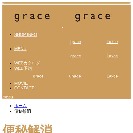
SHOP INFO
grace
Laxce
MENU
grace
Laxce
WEBカタログ
WEB予約
grace
unage
Laxce
MOVIE
CONTACT
menu
ホーム
便秘解消
便秘解消